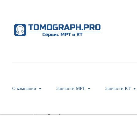
Cable, iCT Heavy Gantry I/F to F
Philips
SKU:
453567537921
О компании
Запчасти МРТ
Запчасти КТ
Оставить заявку
Модель: Ingenuity CT Core