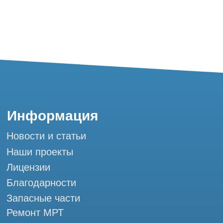
Благодарности
Запасные части
Ремонт МРТ
Ремонт КТ
Обучение
Контакты
+7 (995) 121-53-37
Горячая линия: +7 (977) 621-53-37
info@tomograph.pro
Сервис работает ежедневно с 9:00 до
20:00, без выходных
и праздничных дней
г. Москва, ул. Большая Почтовая 36 с9, м.
Электрозаводская Tomograph.pro - Сервис
КТ и МРТ
Мы в социальных сетях