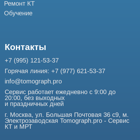
Разработка сайта
Профессиональный сервис МРТ и КТ
© Tomograph.pro
ООО "ТОМОГРАФ ПРО" ИНН 9701226718 ОГРН
1227700720532
105082, г. Москва, ул. Большая Почтовая 36 с 6, офис 202-
1
Использование материалов данного сайта разрешено
только с согласия владельца. Владелец оставляет за собой
право воспользоваться статьей 146 УК РФ при нарушении
авторских и смежных прав. Вся информация,
представленная на сайте, ни при каких условиях не
является публичной офертой, определяемой положениями
Статьи 437 (2) Гражданского кодекса РФ.
Продолжая работу с сайтом, вы даете согласие на