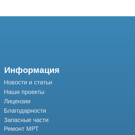
Благодарности
Запасные части
Ремонт МРТ
Ремонт КТ
Обучение
Контакты
+7 (995) 121-53-37
Горячая линия: +7 (977) 621-53-37
info@tomograph.pro
Сервис работает ежедневно с 9:00 до
20:00, без выходных
и праздничных дней
г. Москва, ул. Большая Почтовая 36 с9, м.
Электрозаводская Tomograph.pro - Сервис
КТ и МРТ
Мы в социальных сетях