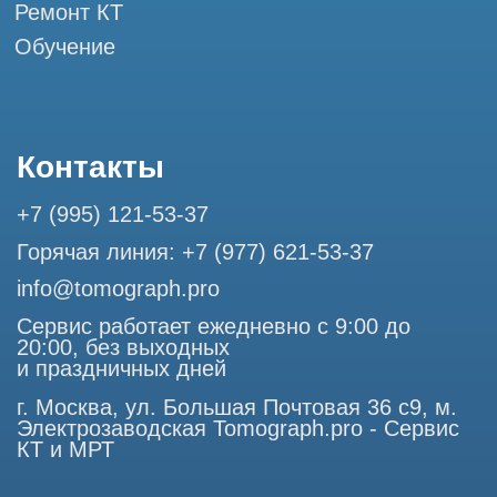
Разработка сайта
Профессиональный сервис МРТ и КТ
© Tomograph.pro
ООО "ТОМОГРАФ ПРО" ИНН 9701226718 ОГРН
1227700720532
105082, г. Москва, ул. Большая Почтовая 36 с 6, офис 202-
1
Использование материалов данного сайта разрешено
только с согласия владельца. Владелец оставляет за собой
право воспользоваться статьей 146 УК РФ при нарушении
авторских и смежных прав. Вся информация,
представленная на сайте, ни при каких условиях не
является публичной офертой, определяемой положениями
Статьи 437 (2) Гражданского кодекса РФ.
Продолжая работу с сайтом, вы даете согласие на