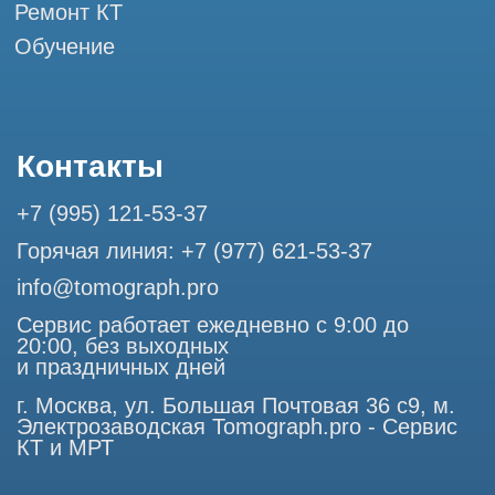
Разработка сайта
Профессиональный сервис МРТ и КТ
© Tomograph.pro
ООО "ТОМОГРАФ ПРО" ИНН 9701226718 ОГРН
1227700720532
105082, г. Москва, ул. Большая Почтовая 36 с 6, офис 202-
1
Использование материалов данного сайта разрешено
только с согласия владельца. Владелец оставляет за собой
право воспользоваться статьей 146 УК РФ при нарушении
авторских и смежных прав. Вся информация,
представленная на сайте, ни при каких условиях не
является публичной офертой, определяемой положениями
Статьи 437 (2) Гражданского кодекса РФ.
Продолжая работу с сайтом, вы даете согласие на