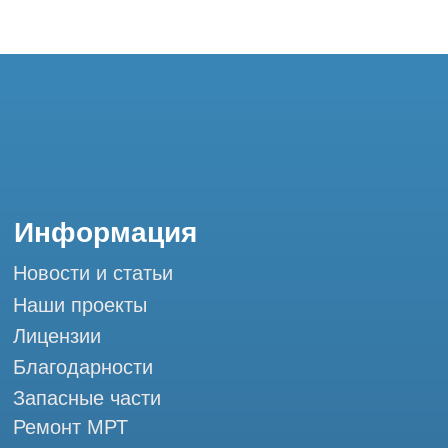
Благодарности
Запасные части
Ремонт МРТ
Ремонт КТ
Обучение
Контакты
+7 (995) 121-53-37
Горячая линия: +7 (977) 621-53-37
info@tomograph.pro
Сервис работает ежедневно с 9:00 до
20:00, без выходных
и праздничных дней
г. Москва, ул. Большая Почтовая 36 с9, м.
Электрозаводская Tomograph.pro - Сервис
КТ и МРТ
Мы в социальных сетях