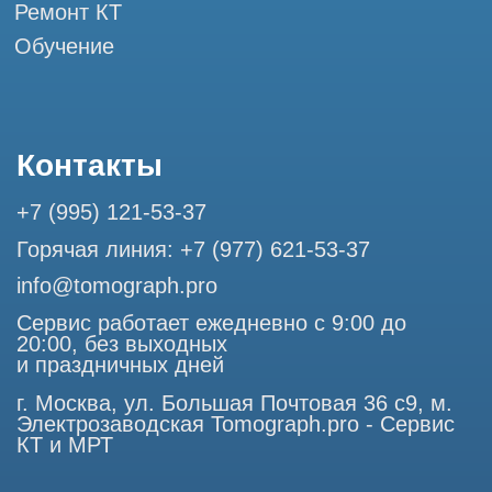
Разработка сайта
Профессиональный сервис МРТ и КТ
© Tomograph.pro
ООО "ТОМОГРАФ ПРО" ИНН 9701226718 ОГРН
1227700720532
105082, г. Москва, ул. Большая Почтовая 36 с 6, офис 202-
1
Использование материалов данного сайта разрешено
только с согласия владельца. Владелец оставляет за собой
право воспользоваться статьей 146 УК РФ при нарушении
авторских и смежных прав. Вся информация,
представленная на сайте, ни при каких условиях не
является публичной офертой, определяемой положениями
Статьи 437 (2) Гражданского кодекса РФ.
Продолжая работу с сайтом, вы даете согласие на