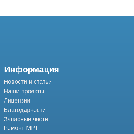
Благодарности
Запасные части
Ремонт МРТ
Ремонт КТ
Обучение
Контакты
+7 (995) 121-53-37
Горячая линия: +7 (977) 621-53-37
info@tomograph.pro
Сервис работает ежедневно с 9:00 до
20:00, без выходных
и праздничных дней
г. Москва, ул. Большая Почтовая 36 с9, м.
Электрозаводская Tomograph.pro - Сервис
КТ и МРТ
Мы в социальных сетях