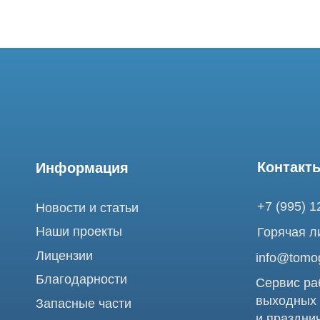
Контакты
Информация
+7 (995) 121-53-
Новости и статьи
Наши проекты
Горячая линия: +
Лицензии
info@tomograph.
Благодарности
Сервис работает 
выходных
Запасные части
и праздничных д
г. Москва, ул. Б
Ремонт МРТ
Электрозаводска
Ремонт КТ
Обучение