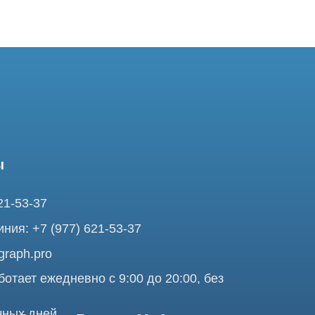
37
7 (977) 621-53-37
pro
ежедневно с 9:00 до 20:00, без
ней
ольшая Почтовая 36 с9, м.
я Tomograph.pro - Сервис КТ и МРТ