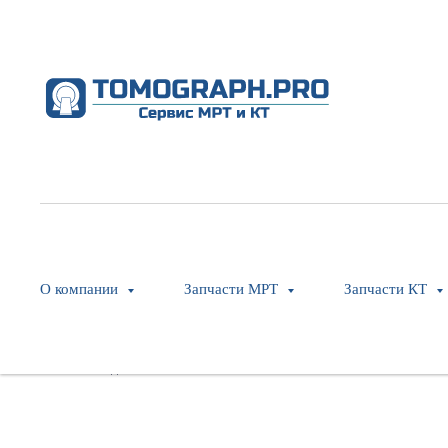
Gantry Middle Top Cover (PH)
Philips
SKU:
454110128431
О компании
Запчасти МРТ
Запчасти КТ
Оставить заявку
Модель: MX16