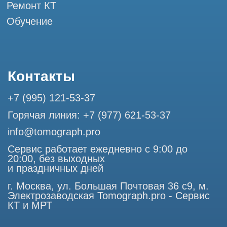
Разработка сайта
Профессиональный сервис МРТ и КТ
© Tomograph.pro
ООО "ТОМОГРАФ ПРО" ИНН 9701226718 ОГРН
1227700720532
105082, г. Москва, ул. Большая Почтовая 36 с 6, офис 202-
1
Использование материалов данного сайта разрешено
только с согласия владельца. Владелец оставляет за собой
право воспользоваться статьей 146 УК РФ при нарушении
авторских и смежных прав. Вся информация,
представленная на сайте, ни при каких условиях не
является публичной офертой, определяемой положениями
Статьи 437 (2) Гражданского кодекса РФ.
Продолжая работу с сайтом, вы даете согласие на