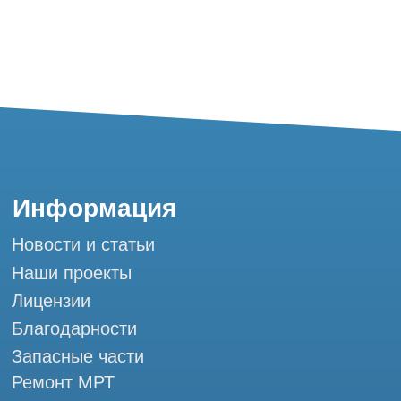
Благодарности
Запасные части
Ремонт МРТ
Ремонт КТ
Обучение
Контакты
+7 (995) 121-53-37
Горячая линия: +7 (977) 621-53-37
info@tomograph.pro
Сервис работает ежедневно с 9:00 до
20:00, без выходных
и праздничных дней
г. Москва, ул. Большая Почтовая 36 с9, м.
Электрозаводская Tomograph.pro - Сервис
КТ и МРТ
Мы в социальных сетях