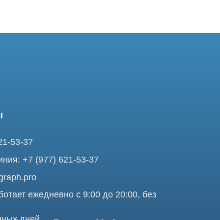
37
7 (977) 621-53-37
pro
ежедневно с 9:00 до 20:00, без
ней
ольшая Почтовая 36 с9, м.
я Tomograph.pro - Сервис КТ и МРТ