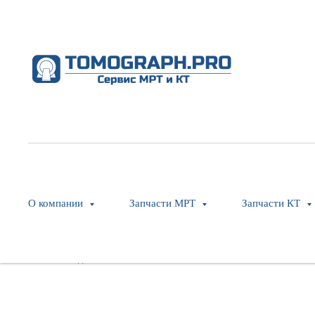
CBL, Left/Front Operator Panel 
Philips
SKU:
454110123121
О компании
Запчасти МРТ
Запчасти КТ
Оставить заявку
Модель: MX16