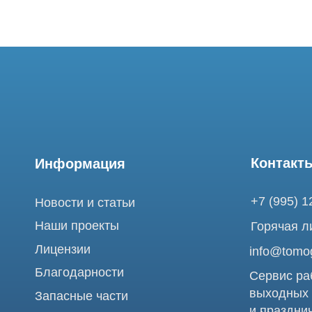
Контакты
Информация
+7 (995) 121-53-
Новости и статьи
Наши проекты
Горячая линия: +
Лицензии
info@tomograph.
Благодарности
Сервис работает 
выходных
Запасные части
и праздничных д
г. Москва, ул. Б
Ремонт МРТ
Электрозаводска
Ремонт КТ
Обучение