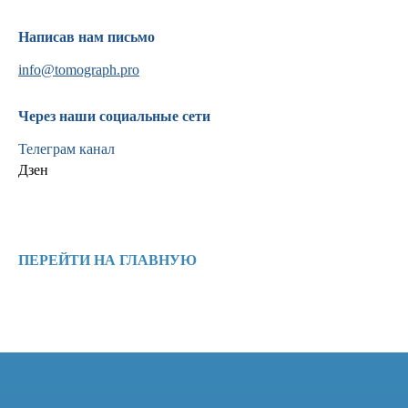
Написав нам письмо
info@tomograph.pro
Через наши социальные сети
Информация
Телеграм канал
Новости и статьи
Дзен
Наши проекты
Лицензии
Благодарности
Запасные части
ПЕРЕЙТИ НА ГЛАВНУЮ
Ремонт МРТ
Ремонт КТ
Обучение
Контакты
+7 (995) 121-53-37