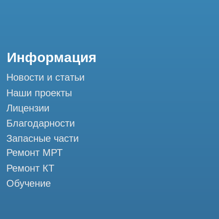
Горячая линия: +7 (977) 621-53-37
info@tomograph.pro
Сервис работает ежедневно с 9:00 до
20:00, без выходных
и праздничных дней
г. Москва, ул. Большая Почтовая 36 с9, м.
Электрозаводская Tomograph.pro - Сервис
КТ и МРТ
Мы в социальных сетях
Разработка сайта
Профессиональный сервис МРТ и КТ
© Tomograph.pro