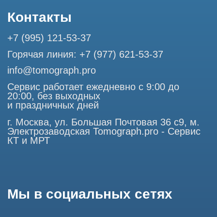
ООО "ТОМОГРАФ ПРО" ИНН 9701226718 ОГРН
1227700720532
105082, г. Москва, ул. Большая Почтовая 36 с 6, офис 202-
1
Использование материалов данного сайта разрешено
только с согласия владельца. Владелец оставляет за собой
право воспользоваться статьей 146 УК РФ при нарушении
авторских и смежных прав. Вся информация,
представленная на сайте, ни при каких условиях не
является публичной офертой, определяемой положениями
Статьи 437 (2) Гражданского кодекса РФ.
Продолжая работу с сайтом, вы даете согласие на
использование сайтом cookies и обработку персональных
данных в целях функционирования сайта, проведения
ретаргетинга, статистических исследований, улучшения
сервиса и предоставления релевантной рекламной
информации на основе ваших предпочтений и интересов.