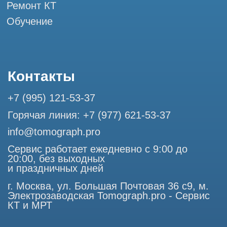
Разработка сайта
Профессиональный сервис МРТ и КТ
© Tomograph.pro
ООО "ТОМОГРАФ ПРО" ИНН 9701226718 ОГРН
1227700720532
105082, г. Москва, ул. Большая Почтовая 36 с 6, офис 202-
1
Использование материалов данного сайта разрешено
только с согласия владельца. Владелец оставляет за собой
право воспользоваться статьей 146 УК РФ при нарушении
авторских и смежных прав. Вся информация,
представленная на сайте, ни при каких условиях не
является публичной офертой, определяемой положениями
Статьи 437 (2) Гражданского кодекса РФ.
Продолжая работу с сайтом, вы даете согласие на