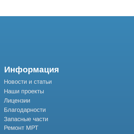
Благодарности
Запасные части
Ремонт МРТ
Ремонт КТ
Обучение
Контакты
+7 (995) 121-53-37
Горячая линия: +7 (977) 621-53-37
info@tomograph.pro
Сервис работает ежедневно с 9:00 до
20:00, без выходных
и праздничных дней
г. Москва, ул. Большая Почтовая 36 с9, м.
Электрозаводская Tomograph.pro - Сервис
КТ и МРТ
Мы в социальных сетях