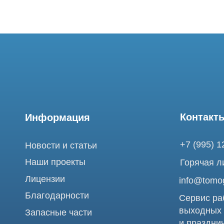
Контакты
Информация
+7 (995) 121-53-
Новости и статьи
Наши проекты
Горячая линия: +
Лицензии
info@tomograph.
Благодарности
Сервис работает 
выходных
Запасные части
и праздничных д
г. Москва, ул. Б
Ремонт МРТ
Электрозаводска
Ремонт КТ
Обучение