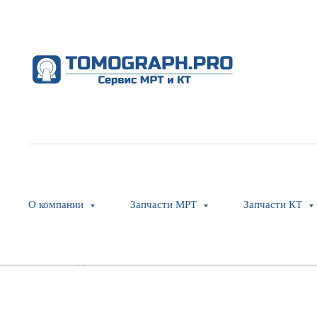
Cable, DMS Power 16
Philips
SKU:
453567318103
О компании
Запчасти МРТ
Запчасти КТ
Оставить заявку
Модель: Brilliance Bore