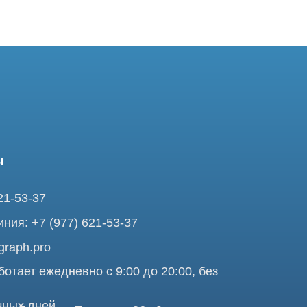
37
7 (977) 621-53-37
pro
ежедневно с 9:00 до 20:00, без
ней
ольшая Почтовая 36 с9, м.
я Tomograph.pro - Сервис КТ и МРТ