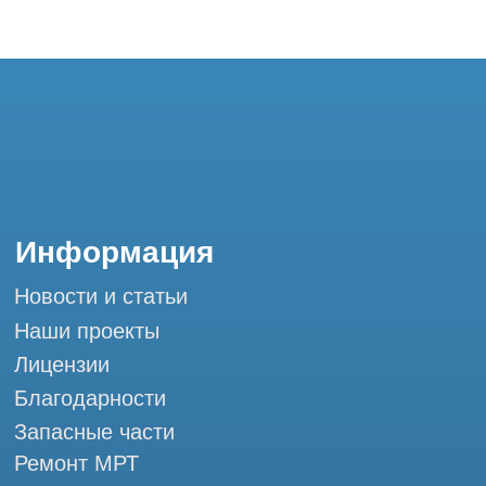
Благодарности
Запасные части
Ремонт МРТ
Ремонт КТ
Обучение
Контакты
+7 (995) 121-53-37
Горячая линия: +7 (977) 621-53-37
info@tomograph.pro
Сервис работает ежедневно с 9:00 до
20:00, без выходных
и праздничных дней
г. Москва, ул. Большая Почтовая 36 с9, м.
Электрозаводская Tomograph.pro - Сервис
КТ и МРТ
Мы в социальных сетях