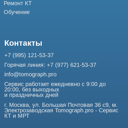
Разработка сайта
Профессиональный сервис МРТ и КТ
© Tomograph.pro
ООО "ТОМОГРАФ ПРО" ИНН 9701226718 ОГРН
1227700720532
105082, г. Москва, ул. Большая Почтовая 36 с 6, офис 202-
1
Использование материалов данного сайта разрешено
только с согласия владельца. Владелец оставляет за собой
право воспользоваться статьей 146 УК РФ при нарушении
авторских и смежных прав. Вся информация,
представленная на сайте, ни при каких условиях не
является публичной офертой, определяемой положениями
Статьи 437 (2) Гражданского кодекса РФ.
Продолжая работу с сайтом, вы даете согласие на