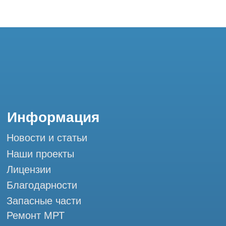
Благодарности
Запасные части
Ремонт МРТ
Ремонт КТ
Обучение
Контакты
+7 (995) 121-53-37
Горячая линия: +7 (977) 621-53-37
info@tomograph.pro
Сервис работает ежедневно с 9:00 до
20:00, без выходных
и праздничных дней
г. Москва, ул. Большая Почтовая 36 с9, м.
Электрозаводская Tomograph.pro - Сервис
КТ и МРТ
Мы в социальных сетях