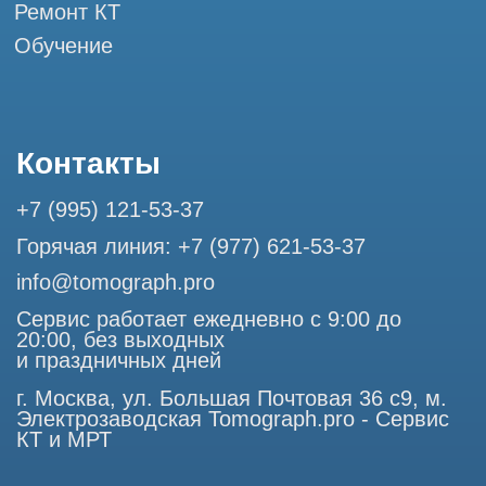
Разработка сайта
Профессиональный сервис МРТ и КТ
© Tomograph.pro
ООО "ТОМОГРАФ ПРО" ИНН 9701226718 ОГРН
1227700720532
105082, г. Москва, ул. Большая Почтовая 36 с 6, офис 202-
1
Использование материалов данного сайта разрешено
только с согласия владельца. Владелец оставляет за собой
право воспользоваться статьей 146 УК РФ при нарушении
авторских и смежных прав. Вся информация,
представленная на сайте, ни при каких условиях не
является публичной офертой, определяемой положениями
Статьи 437 (2) Гражданского кодекса РФ.
Продолжая работу с сайтом, вы даете согласие на