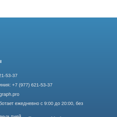
37
7 (977) 621-53-37
pro
ежедневно с 9:00 до 20:00, без
ней
ольшая Почтовая 36 с9, м.
я Tomograph.pro - Сервис КТ и МРТ