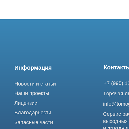
Контакты
Информация
+7 (995) 121-53-
Новости и статьи
Наши проекты
Горячая линия: +
Лицензии
info@tomograph.
Благодарности
Сервис работает 
выходных
Запасные части
и праздничных д
г. Москва, ул. Б
Ремонт МРТ
Электрозаводска
Ремонт КТ
Обучение