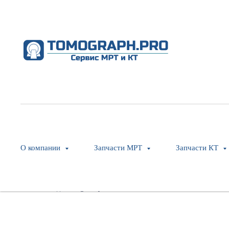
Tape Switch, 17"
Philips
SKU:
453567032051
О компании
Запчасти МРТ
Запчасти КТ
Оставить заявку
Модель: Ingenuity CT