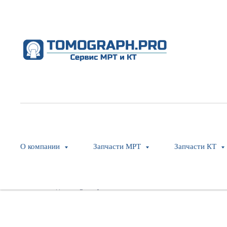
RH Rear Control Panel
Philips
SKU:
459800056021
О компании
Запчасти МРТ
Запчасти КТ
Оставить заявку
Модель: Ingenuity CT Core