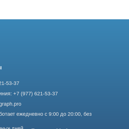
37
7 (977) 621-53-37
pro
ежедневно с 9:00 до 20:00, без
ней
ольшая Почтовая 36 с9, м.
я Tomograph.pro - Сервис КТ и МРТ