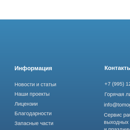
Контакты
Информация
+7 (995) 121-53-
Новости и статьи
Наши проекты
Горячая линия: +
Лицензии
info@tomograph.
Благодарности
Сервис работает 
выходных
Запасные части
и праздничных д
г. Москва, ул. Б
Ремонт МРТ
Электрозаводска
Ремонт КТ
Обучение