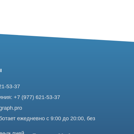
37
7 (977) 621-53-37
pro
ежедневно с 9:00 до 20:00, без
ней
ольшая Почтовая 36 с9, м.
я Tomograph.pro - Сервис КТ и МРТ