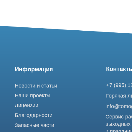
Контакты
Информация
+7 (995) 121-53-
Новости и статьи
Наши проекты
Горячая линия: +
Лицензии
info@tomograph.
Благодарности
Сервис работает 
выходных
Запасные части
и праздничных д
г. Москва, ул. Б
Ремонт МРТ
Электрозаводска
Ремонт КТ
Обучение