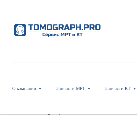
Power Brush Block
Philips
SKU:
453567133801
О компании
Запчасти МРТ
Запчасти КТ
Оставить заявку
Модель: Ingenuity CT Core