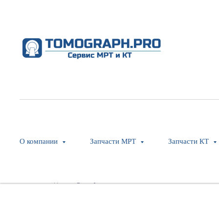
Head Cushion (black)
Philips
SKU:
453567104512
О компании
Запчасти МРТ
Запчасти КТ
Оставить заявку
Модель: Ingenuity CT Core