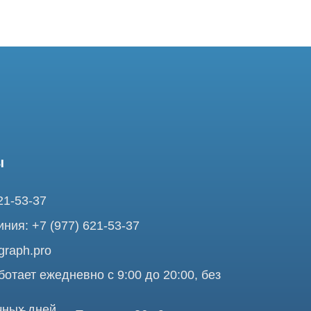
37
7 (977) 621-53-37
pro
ежедневно с 9:00 до 20:00, без
ней
ольшая Почтовая 36 с9, м.
я Tomograph.pro - Сервис КТ и МРТ