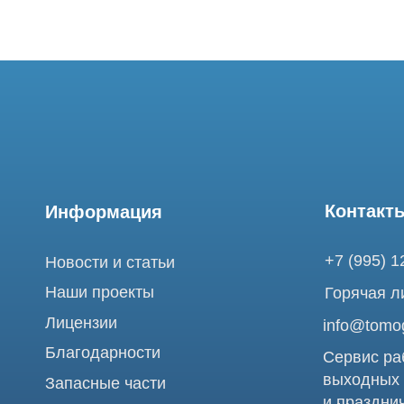
Контакты
Информация
+7 (995) 121-53-
Новости и статьи
Наши проекты
Горячая линия: +
Лицензии
info@tomograph.
Благодарности
Сервис работает 
выходных
Запасные части
и праздничных д
г. Москва, ул. Б
Ремонт МРТ
Электрозаводска
Ремонт КТ
Обучение