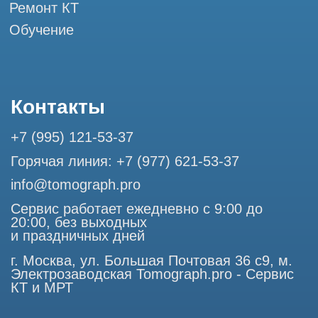
Разработка сайта
Профессиональный сервис МРТ и КТ
© Tomograph.pro
ООО "ТОМОГРАФ ПРО" ИНН 9701226718 ОГРН
1227700720532
105082, г. Москва, ул. Большая Почтовая 36 с 6, офис 202-
1
Использование материалов данного сайта разрешено
только с согласия владельца. Владелец оставляет за собой
право воспользоваться статьей 146 УК РФ при нарушении
авторских и смежных прав. Вся информация,
представленная на сайте, ни при каких условиях не
является публичной офертой, определяемой положениями
Статьи 437 (2) Гражданского кодекса РФ.
Продолжая работу с сайтом, вы даете согласие на