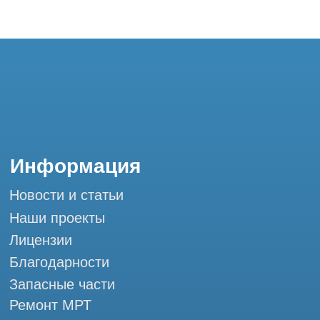
Благодарности
Запасные части
Ремонт МРТ
Ремонт КТ
Обучение
Контакты
+7 (995) 121-53-37
Горячая линия: +7 (977) 621-53-37
info@tomograph.pro
Сервис работает ежедневно с 9:00 до
20:00, без выходных
и праздничных дней
г. Москва, ул. Большая Почтовая 36 с9, м.
Электрозаводская Tomograph.pro - Сервис
КТ и МРТ
Мы в социальных сетях