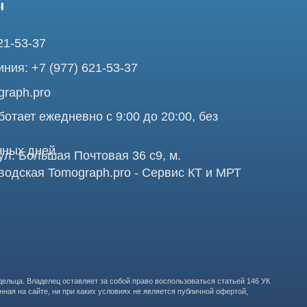
ежедневно с 9:00 до 20:00, без
ней
ольшая Почтовая 36 с9, м.
я Tomograph.pro - Сервис КТ и МРТ
Про
аделец оставляет за собой право воспользоваться статьей 146 УК
те, ни при каких условиях не является публичной офертой,
бработку персональных данных в целях функционирования сайта,
ООО "ТОМОГРАФ 
ставления релевантной рекламной информации на основе ваших
105082, г. Мос