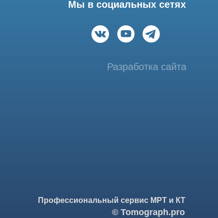
фессиональный сервис МРТ и КТ
© Tomograph.pro
ПРО" ИНН 9701226718 ОГРН 1227700720532
ква, ул. Большая Почтовая 36 с 6, офис 202-1