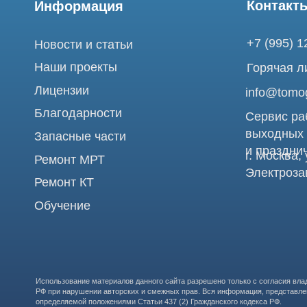
Благодарности
Сервис работает 
выходных
Запасные части
и праздничных д
г. Москва, ул. Б
Ремонт МРТ
Электрозаводска
Ремонт КТ
Обучение
Использование материалов данного сайта разрешено только с согласия владельца. Вл
РФ при нарушении авторских и смежных прав. Вся информация, представленная на сай
определяемой положениями Статьи 437 (2) Гражданского кодекса РФ.
Продолжая работу с сайтом, вы даете согласие на использование сайтом cookies и о
проведения ретаргетинга, статистических исследований, улучшения сервиса и предо
предпочтений и интересов.