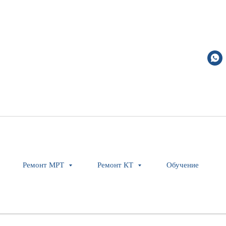
CCT Footswitch Assy
Philips
454110130881
Оставить заявку
Ремонт МРТ
Ремонт КТ
Обучение
Модель: MX16