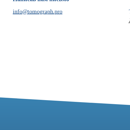
info@tomograph.pro
37
7 (977) 621-53-37
pro