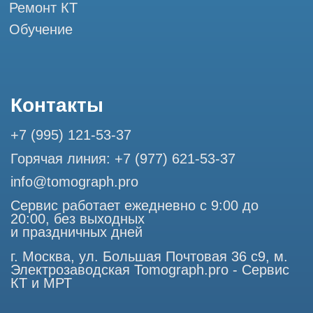
Разработка сайта
Профессиональный сервис МРТ и КТ
© Tomograph.pro
ООО "ТОМОГРАФ ПРО" ИНН 9701226718 ОГРН
1227700720532
105082, г. Москва, ул. Большая Почтовая 36 с 6, офис 202-
1
Использование материалов данного сайта разрешено
только с согласия владельца. Владелец оставляет за собой
право воспользоваться статьей 146 УК РФ при нарушении
авторских и смежных прав. Вся информация,
представленная на сайте, ни при каких условиях не
является публичной офертой, определяемой положениями
Статьи 437 (2) Гражданского кодекса РФ.
Продолжая работу с сайтом, вы даете согласие на