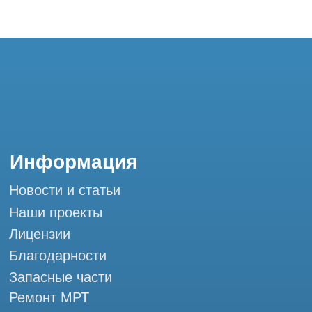
Благодарности
Запасные части
Ремонт МРТ
Ремонт КТ
Обучение
Контакты
+7 (995) 121-53-37
Горячая линия: +7 (977) 621-53-37
info@tomograph.pro
Сервис работает ежедневно с 9:00 до
20:00, без выходных
и праздничных дней
г. Москва, ул. Большая Почтовая 36 с9, м.
Электрозаводская Tomograph.pro - Сервис
КТ и МРТ
Мы в социальных сетях