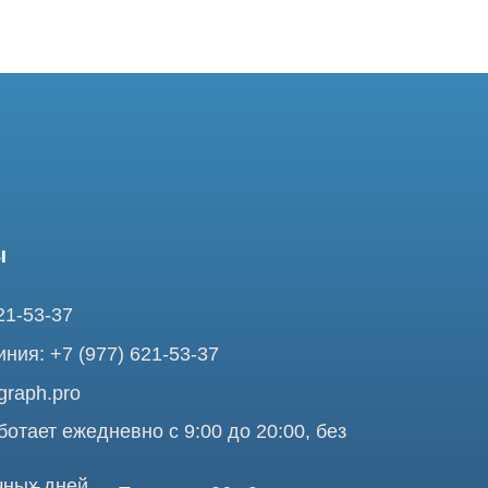
37
7 (977) 621-53-37
pro
ежедневно с 9:00 до 20:00, без
ней
ольшая Почтовая 36 с9, м.
я Tomograph.pro - Сервис КТ и МРТ