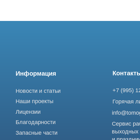
Контакты
Информация
+7 (995) 121-53-
Новости и статьи
Наши проекты
Горячая линия: +
Лицензии
info@tomograph.
Благодарности
Сервис работает 
выходных
Запасные части
и праздничных д
г. Москва, ул. Б
Ремонт МРТ
Электрозаводска
Ремонт КТ
Обучение