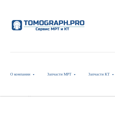
CBL, Z-Plane Coll to 24VDC PS-1
Philips
SKU:
453567397142
О компании
Запчасти МРТ
Запчасти КТ
Оставить заявку
Модель: Brilliance iCT