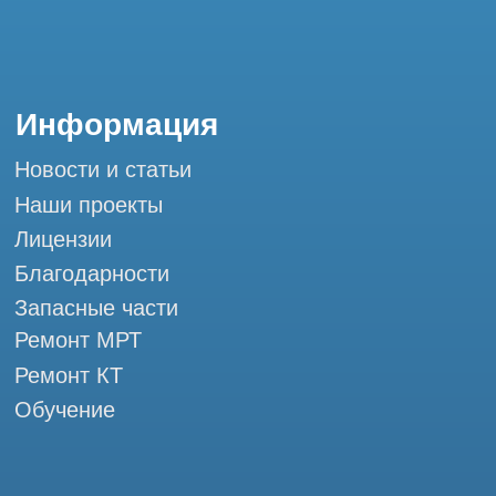
Обучение
Контакты
+7 (995) 121-53-37
Горячая линия: +7 (977) 621-53-37
info@tomograph.pro
Сервис работает ежедневно с 9:00 до
20:00, без выходных
и праздничных дней
г. Москва, ул. Большая Почтовая 36 с9, м.
Электрозаводская Tomograph.pro - Сервис
КТ и МРТ
Мы в социальных сетях
Разработка сайта