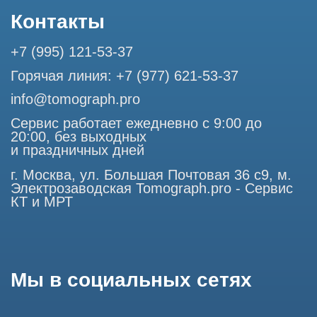
Профессиональный сервис МРТ и КТ
© Tomograph.pro
ООО "ТОМОГРАФ ПРО" ИНН 9701226718 ОГРН
1227700720532
105082, г. Москва, ул. Большая Почтовая 36 с 6, офис 202-
1
Использование материалов данного сайта разрешено
только с согласия владельца. Владелец оставляет за собой
право воспользоваться статьей 146 УК РФ при нарушении
авторских и смежных прав. Вся информация,
представленная на сайте, ни при каких условиях не
является публичной офертой, определяемой положениями
Статьи 437 (2) Гражданского кодекса РФ.
Продолжая работу с сайтом, вы даете согласие на
использование сайтом cookies и обработку персональных
данных в целях функционирования сайта, проведения
ретаргетинга, статистических исследований, улучшения
сервиса и предоставления релевантной рекламной
информации на основе ваших предпочтений и интересов.