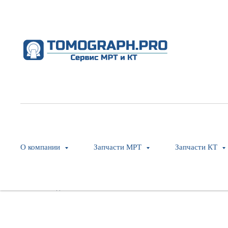
Slip-ring coding Cable
Philips
SKU:
454110123772
О компании
Запчасти МРТ
Запчасти КТ
Оставить заявку
Модель: MX16