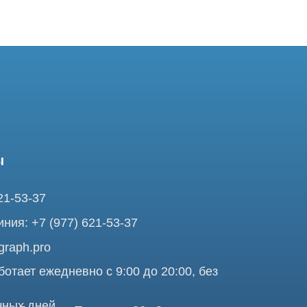
37
7 (977) 621-53-37
pro
ежедневно с 9:00 до 20:00, без
ней
ольшая Почтовая 36 с9, м.
я Tomograph.pro - Сервис КТ и МРТ