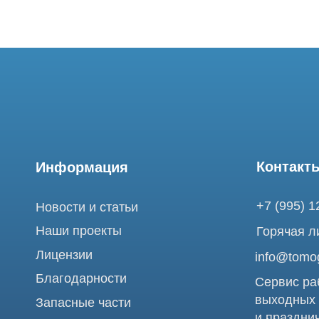
Контакты
Информация
+7 (995) 121-53-
Новости и статьи
Наши проекты
Горячая линия: +
Лицензии
info@tomograph.
Благодарности
Сервис работает 
выходных
Запасные части
и праздничных д
г. Москва, ул. Б
Ремонт МРТ
Электрозаводска
Ремонт КТ
Обучение