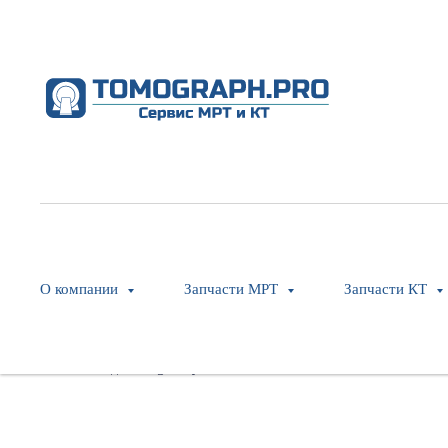
Plinth (Cover), Couch Base
Philips
SKU:
453567027671
О компании
Запчасти МРТ
Запчасти КТ
Оставить заявку
Модель: Ingenuity CT Core