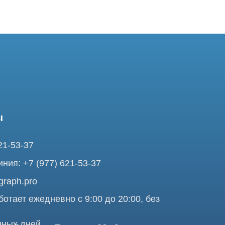
37
7 (977) 621-53-37
pro
ежедневно с 9:00 до 20:00, без
ней
ольшая Почтовая 36 с9, м.
я Tomograph.pro - Сервис КТ и МРТ