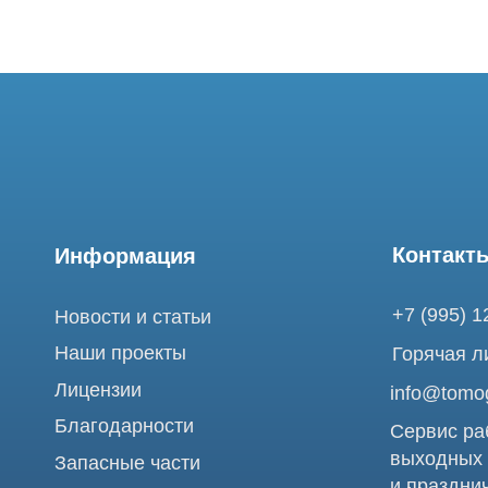
Контакты
Информация
+7 (995) 121-53-
Новости и статьи
Наши проекты
Горячая линия: +
Лицензии
info@tomograph.
Благодарности
Сервис работает 
выходных
Запасные части
и праздничных д
г. Москва, ул. Б
Ремонт МРТ
Электрозаводска
Ремонт КТ
Обучение