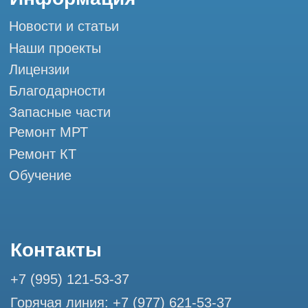
и праздничных дней
г. Москва, ул. Большая Почтовая 36 с9, м.
Электрозаводская Tomograph.pro - Сервис
КТ и МРТ
Мы в социальных сетях
Разработка сайта
Профессиональный сервис МРТ и КТ
© Tomograph.pro
ООО "ТОМОГРАФ ПРО" ИНН 9701226718 ОГРН
1227700720532
105082, г. Москва, ул. Большая Почтовая 36 с 6, офис 202-
1