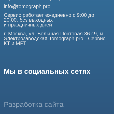
Использование материалов данного сайта разрешено
только с согласия владельца. Владелец оставляет за собой
право воспользоваться статьей 146 УК РФ при нарушении
авторских и смежных прав. Вся информация,
представленная на сайте, ни при каких условиях не
является публичной офертой, определяемой положениями
Статьи 437 (2) Гражданского кодекса РФ.
Продолжая работу с сайтом, вы даете согласие на
использование сайтом cookies и обработку персональных
данных в целях функционирования сайта, проведения
ретаргетинга, статистических исследований, улучшения
сервиса и предоставления релевантной рекламной
информации на основе ваших предпочтений и интересов.