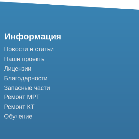
Горячая линия: +7 (977) 621-53-37
info@tomograph.pro
Сервис работает ежедневно с 9:00 до
20:00, без выходных
и праздничных дней
г. Москва, ул. Большая Почтовая 36 с9, м.
Электрозаводская Tomograph.pro - Сервис
КТ и МРТ
Мы в социальных сетях
Разработка сайта
Профессиональный сервис МРТ и КТ
© Tomograph.pro