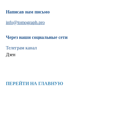
Написав нам письмо
info@tomograph.pro
Через наши социальные сети
Информация
Телеграм канал
Новости и статьи
Дзен
Наши проекты
Лицензии
Благодарности
Запасные части
ПЕРЕЙТИ НА ГЛАВНУЮ
Ремонт МРТ
Ремонт КТ
Обучение
Контакты
+7 (995) 121-53-37