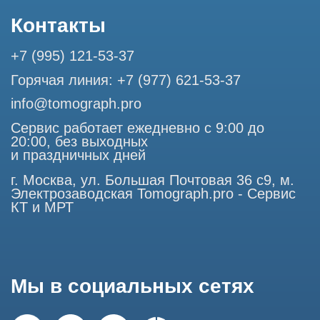
ООО "ТОМОГРАФ ПРО" ИНН 9701226718 ОГРН
1227700720532
105082, г. Москва, ул. Большая Почтовая 36 с 6, офис 202-
1
Использование материалов данного сайта разрешено
только с согласия владельца. Владелец оставляет за собой
право воспользоваться статьей 146 УК РФ при нарушении
авторских и смежных прав. Вся информация,
представленная на сайте, ни при каких условиях не
является публичной офертой, определяемой положениями
Статьи 437 (2) Гражданского кодекса РФ.
Продолжая работу с сайтом, вы даете согласие на
использование сайтом cookies и обработку персональных
данных в целях функционирования сайта, проведения
ретаргетинга, статистических исследований, улучшения
сервиса и предоставления релевантной рекламной
информации на основе ваших предпочтений и интересов.