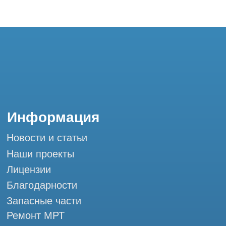
Благодарности
Запасные части
Ремонт МРТ
Ремонт КТ
Обучение
Контакты
+7 (995) 121-53-37
Горячая линия: +7 (977) 621-53-37
info@tomograph.pro
Сервис работает ежедневно с 9:00 до
20:00, без выходных
и праздничных дней
г. Москва, ул. Большая Почтовая 36 с9, м.
Электрозаводская Tomograph.pro - Сервис
КТ и МРТ
Мы в социальных сетях