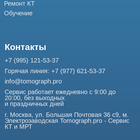
Разработка сайта
Профессиональный сервис МРТ и КТ
© Tomograph.pro
ООО "ТОМОГРАФ ПРО" ИНН 9701226718 ОГРН
1227700720532
105082, г. Москва, ул. Большая Почтовая 36 с 6, офис 202-
1
Использование материалов данного сайта разрешено
только с согласия владельца. Владелец оставляет за собой
право воспользоваться статьей 146 УК РФ при нарушении
авторских и смежных прав. Вся информация,
представленная на сайте, ни при каких условиях не
является публичной офертой, определяемой положениями
Статьи 437 (2) Гражданского кодекса РФ.
Продолжая работу с сайтом, вы даете согласие на