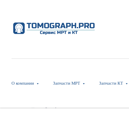
Pad - Bariatric Table
Philips
SKU:
453567444471
О компании
Запчасти МРТ
Запчасти КТ
Оставить заявку
Модель: Ingenuity CT Core