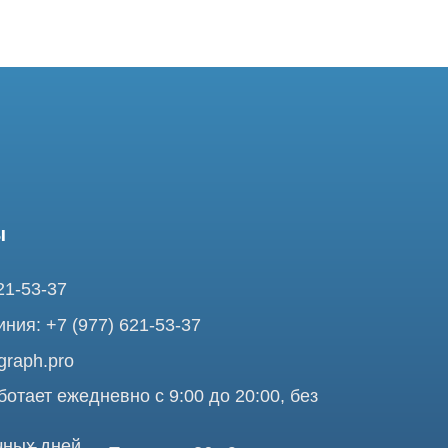
37
7 (977) 621-53-37
pro
ежедневно с 9:00 до 20:00, без
ней
ольшая Почтовая 36 с9, м.
я Tomograph.pro - Сервис КТ и МРТ