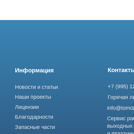
Контакты
Информация
+7 (995) 121-53-
Новости и статьи
Наши проекты
Горячая линия: +
Лицензии
info@tomograph.
Благодарности
Сервис работает 
выходных
Запасные части
и праздничных д
г. Москва, ул. Б
Ремонт МРТ
Электрозаводска
Ремонт КТ
Обучение