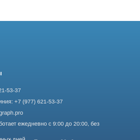
37
7 (977) 621-53-37
pro
ежедневно с 9:00 до 20:00, без
ней
ольшая Почтовая 36 с9, м.
я Tomograph.pro - Сервис КТ и МРТ