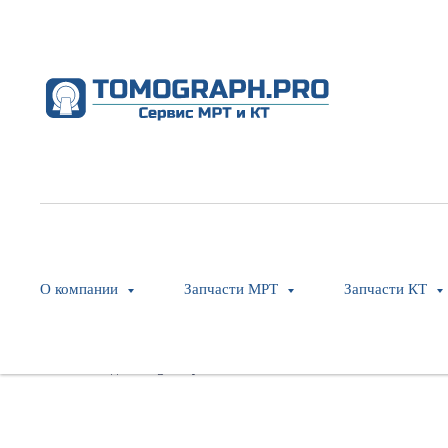
CBL, CBL, Control Board GND (1
Philips
SKU:
453566498991
О компании
Запчасти МРТ
Запчасти КТ
Оставить заявку
Модель: Ingenuity CT Core