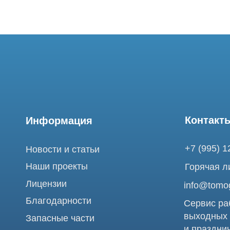
Контакты
Информация
+7 (995) 121-53-
Новости и статьи
Наши проекты
Горячая линия: +
Лицензии
info@tomograph.
Благодарности
Сервис работает 
выходных
Запасные части
и праздничных д
г. Москва, ул. Б
Ремонт МРТ
Электрозаводска
Ремонт КТ
Обучение