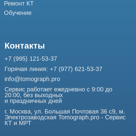
Разработка сайта
Профессиональный сервис МРТ и КТ
© Tomograph.pro
ООО "ТОМОГРАФ ПРО" ИНН 9701226718 ОГРН
1227700720532
105082, г. Москва, ул. Большая Почтовая 36 с 6, офис 202-
1
Использование материалов данного сайта разрешено
только с согласия владельца. Владелец оставляет за собой
право воспользоваться статьей 146 УК РФ при нарушении
авторских и смежных прав. Вся информация,
представленная на сайте, ни при каких условиях не
является публичной офертой, определяемой положениями
Статьи 437 (2) Гражданского кодекса РФ.
Продолжая работу с сайтом, вы даете согласие на