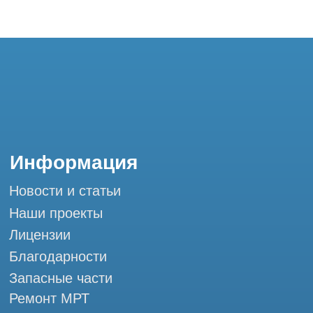
Благодарности
Запасные части
Ремонт МРТ
Ремонт КТ
Обучение
Контакты
+7 (995) 121-53-37
Горячая линия: +7 (977) 621-53-37
info@tomograph.pro
Сервис работает ежедневно с 9:00 до
20:00, без выходных
и праздничных дней
г. Москва, ул. Большая Почтовая 36 с9, м.
Электрозаводская Tomograph.pro - Сервис
КТ и МРТ
Мы в социальных сетях