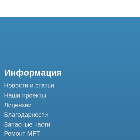
Благодарности
Запасные части
Ремонт МРТ
Ремонт КТ
Обучение
Контакты
+7 (995) 121-53-37
Горячая линия: +7 (977) 621-53-37
info@tomograph.pro
Сервис работает ежедневно с 9:00 до
20:00, без выходных
и праздничных дней
г. Москва, ул. Большая Почтовая 36 с9, м.
Электрозаводская Tomograph.pro - Сервис
КТ и МРТ
Мы в социальных сетях