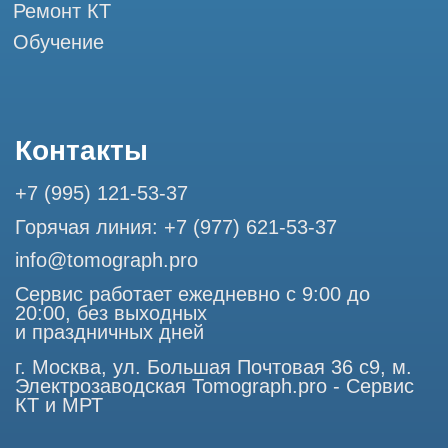
Разработка сайта
Профессиональный сервис МРТ и КТ
© Tomograph.pro
ООО "ТОМОГРАФ ПРО" ИНН 9701226718 ОГРН
1227700720532
105082, г. Москва, ул. Большая Почтовая 36 с 6, офис 202-
1
Использование материалов данного сайта разрешено
только с согласия владельца. Владелец оставляет за собой
право воспользоваться статьей 146 УК РФ при нарушении
авторских и смежных прав. Вся информация,
представленная на сайте, ни при каких условиях не
является публичной офертой, определяемой положениями
Статьи 437 (2) Гражданского кодекса РФ.
Продолжая работу с сайтом, вы даете согласие на