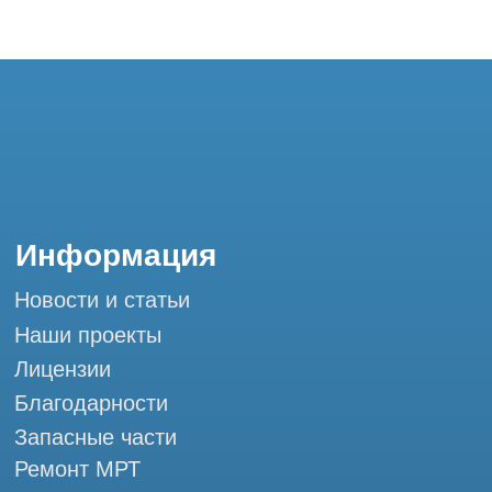
Благодарности
Запасные части
Ремонт МРТ
Ремонт КТ
Обучение
Контакты
+7 (995) 121-53-37
Горячая линия: +7 (977) 621-53-37
info@tomograph.pro
Сервис работает ежедневно с 9:00 до
20:00, без выходных
и праздничных дней
г. Москва, ул. Большая Почтовая 36 с9, м.
Электрозаводская Tomograph.pro - Сервис
КТ и МРТ
Мы в социальных сетях