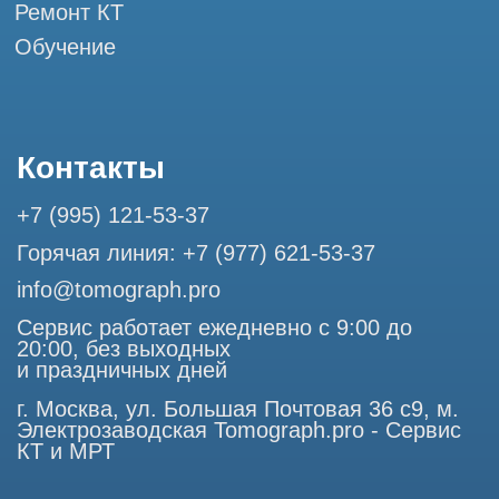
Разработка сайта
Профессиональный сервис МРТ и КТ
© Tomograph.pro
ООО "ТОМОГРАФ ПРО" ИНН 9701226718 ОГРН
1227700720532
105082, г. Москва, ул. Большая Почтовая 36 с 6, офис 202-
1
Использование материалов данного сайта разрешено
только с согласия владельца. Владелец оставляет за собой
право воспользоваться статьей 146 УК РФ при нарушении
авторских и смежных прав. Вся информация,
представленная на сайте, ни при каких условиях не
является публичной офертой, определяемой положениями
Статьи 437 (2) Гражданского кодекса РФ.
Продолжая работу с сайтом, вы даете согласие на