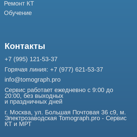
Разработка сайта
Профессиональный сервис МРТ и КТ
© Tomograph.pro
ООО "ТОМОГРАФ ПРО" ИНН 9701226718 ОГРН
1227700720532
105082, г. Москва, ул. Большая Почтовая 36 с 6, офис 202-
1
Использование материалов данного сайта разрешено
только с согласия владельца. Владелец оставляет за собой
право воспользоваться статьей 146 УК РФ при нарушении
авторских и смежных прав. Вся информация,
представленная на сайте, ни при каких условиях не
является публичной офертой, определяемой положениями
Статьи 437 (2) Гражданского кодекса РФ.
Продолжая работу с сайтом, вы даете согласие на