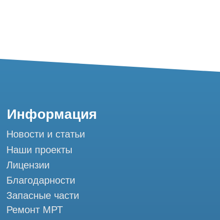
Благодарности
Запасные части
Ремонт МРТ
Ремонт КТ
Обучение
Контакты
+7 (995) 121-53-37
Горячая линия: +7 (977) 621-53-37
info@tomograph.pro
Сервис работает ежедневно с 9:00 до
20:00, без выходных
и праздничных дней
г. Москва, ул. Большая Почтовая 36 с9, м.
Электрозаводская Tomograph.pro - Сервис
КТ и МРТ
Мы в социальных сетях