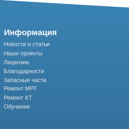
Обучение
Контакты
+7 (995) 121-53-37
Горячая линия: +7 (977) 621-53-37
info@tomograph.pro
Сервис работает ежедневно с 9:00 до
20:00, без выходных
и праздничных дней
г. Москва, ул. Большая Почтовая 36 с9, м.
Электрозаводская Tomograph.pro - Сервис
КТ и МРТ
Мы в социальных сетях
Разработка сайта