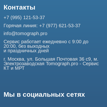
Профессиональный сервис МРТ и КТ
© Tomograph.pro
ООО "ТОМОГРАФ ПРО" ИНН 9701226718 ОГРН
1227700720532
105082, г. Москва, ул. Большая Почтовая 36 с 6, офис 202-
1
Использование материалов данного сайта разрешено
только с согласия владельца. Владелец оставляет за собой
право воспользоваться статьей 146 УК РФ при нарушении
авторских и смежных прав. Вся информация,
представленная на сайте, ни при каких условиях не
является публичной офертой, определяемой положениями
Статьи 437 (2) Гражданского кодекса РФ.
Продолжая работу с сайтом, вы даете согласие на
использование сайтом cookies и обработку персональных
данных в целях функционирования сайта, проведения
ретаргетинга, статистических исследований, улучшения
сервиса и предоставления релевантной рекламной
информации на основе ваших предпочтений и интересов.