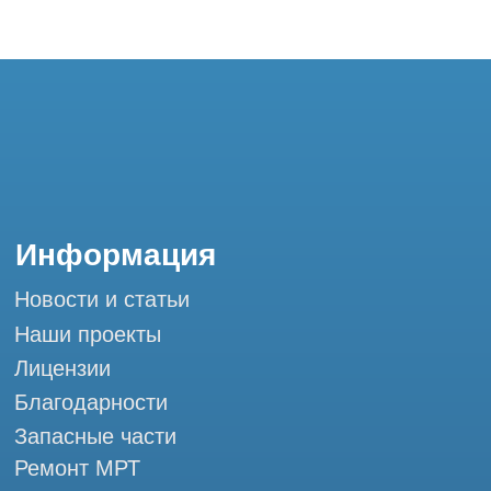
Благодарности
Запасные части
Ремонт МРТ
Ремонт КТ
Обучение
Контакты
+7 (995) 121-53-37
Горячая линия: +7 (977) 621-53-37
info@tomograph.pro
Сервис работает ежедневно с 9:00 до
20:00, без выходных
и праздничных дней
г. Москва, ул. Большая Почтовая 36 с9, м.
Электрозаводская Tomograph.pro - Сервис
КТ и МРТ
Мы в социальных сетях