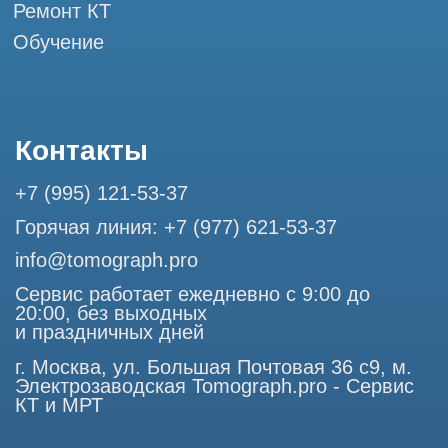
Разработка сайта
Профессиональный сервис МРТ и КТ
© Tomograph.pro
ООО "ТОМОГРАФ ПРО" ИНН 9701226718 ОГРН
1227700720532
105082, г. Москва, ул. Большая Почтовая 36 с 6, офис 202-
1
Использование материалов данного сайта разрешено
только с согласия владельца. Владелец оставляет за собой
право воспользоваться статьей 146 УК РФ при нарушении
авторских и смежных прав. Вся информация,
представленная на сайте, ни при каких условиях не
является публичной офертой, определяемой положениями
Статьи 437 (2) Гражданского кодекса РФ.
Продолжая работу с сайтом, вы даете согласие на