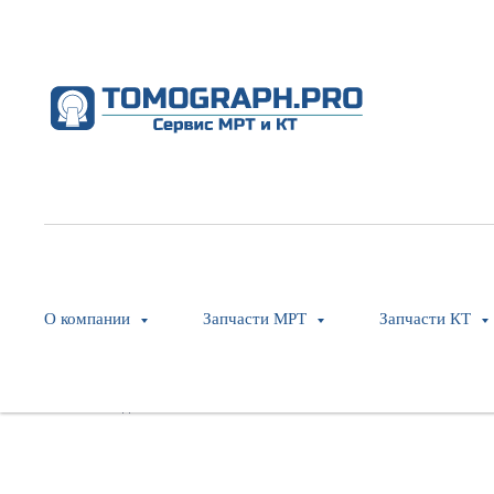
Plastic Flanged Sleeve Bearing
Philips
SKU:
453567386231
О компании
Запчасти МРТ
Запчасти КТ
Оставить заявку
Модель: Brilliance iCT