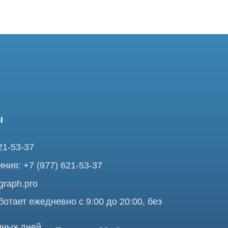
37
7 (977) 621-53-37
pro
ежедневно с 9:00 до 20:00, без
ней
ольшая Почтовая 36 с9, м.
я Tomograph.pro - Сервис КТ и МРТ