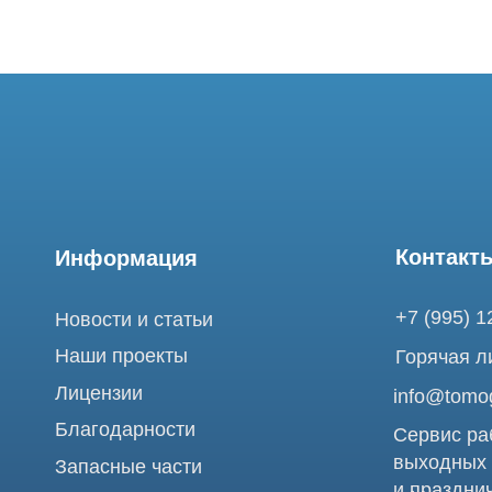
Контакты
Информация
+7 (995) 121-53-
Новости и статьи
Наши проекты
Горячая линия: +
Лицензии
info@tomograph.
Благодарности
Сервис работает 
выходных
Запасные части
и праздничных д
г. Москва, ул. Б
Ремонт МРТ
Электрозаводска
Ремонт КТ
Обучение