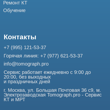
Разработка сайта
Профессиональный сервис МРТ и КТ
© Tomograph.pro
ООО "ТОМОГРАФ ПРО" ИНН 9701226718 ОГРН
1227700720532
105082, г. Москва, ул. Большая Почтовая 36 с 6, офис 202-
1
Использование материалов данного сайта разрешено
только с согласия владельца. Владелец оставляет за собой
право воспользоваться статьей 146 УК РФ при нарушении
авторских и смежных прав. Вся информация,
представленная на сайте, ни при каких условиях не
является публичной офертой, определяемой положениями
Статьи 437 (2) Гражданского кодекса РФ.
Продолжая работу с сайтом, вы даете согласие на