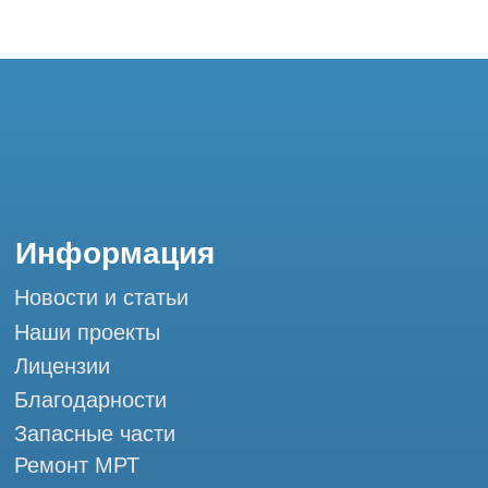
Благодарности
Запасные части
Ремонт МРТ
Ремонт КТ
Обучение
Контакты
+7 (995) 121-53-37
Горячая линия: +7 (977) 621-53-37
info@tomograph.pro
Сервис работает ежедневно с 9:00 до
20:00, без выходных
и праздничных дней
г. Москва, ул. Большая Почтовая 36 с9, м.
Электрозаводская Tomograph.pro - Сервис
КТ и МРТ
Мы в социальных сетях