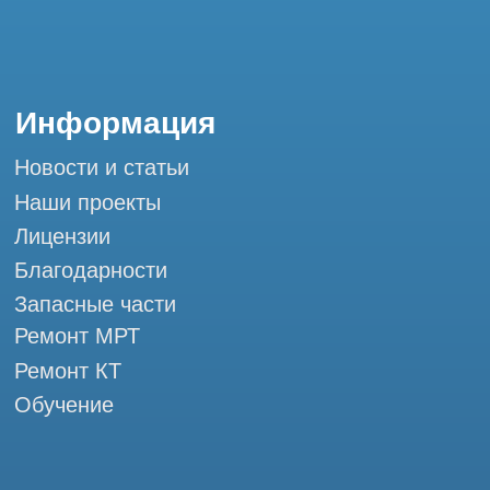
Обучение
Контакты
+7 (995) 121-53-37
Горячая линия: +7 (977) 621-53-37
info@tomograph.pro
Сервис работает ежедневно с 9:00 до
20:00, без выходных
и праздничных дней
г. Москва, ул. Большая Почтовая 36 с9, м.
Электрозаводская Tomograph.pro - Сервис
КТ и МРТ
Мы в социальных сетях
Разработка сайта