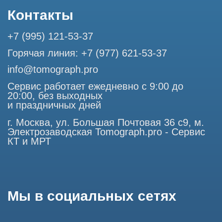
Профессиональный сервис МРТ и КТ
© Tomograph.pro
ООО "ТОМОГРАФ ПРО" ИНН 9701226718 ОГРН
1227700720532
105082, г. Москва, ул. Большая Почтовая 36 с 6, офис 202-
1
Использование материалов данного сайта разрешено
только с согласия владельца. Владелец оставляет за собой
право воспользоваться статьей 146 УК РФ при нарушении
авторских и смежных прав. Вся информация,
представленная на сайте, ни при каких условиях не
является публичной офертой, определяемой положениями
Статьи 437 (2) Гражданского кодекса РФ.
Продолжая работу с сайтом, вы даете согласие на
использование сайтом cookies и обработку персональных
данных в целях функционирования сайта, проведения
ретаргетинга, статистических исследований, улучшения
сервиса и предоставления релевантной рекламной
информации на основе ваших предпочтений и интересов.