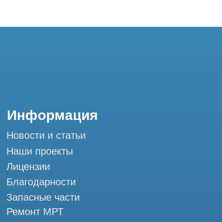
Благодарности
Запасные части
Ремонт МРТ
Ремонт КТ
Обучение
Контакты
+7 (995) 121-53-37
Горячая линия: +7 (977) 621-53-37
info@tomograph.pro
Сервис работает ежедневно с 9:00 до
20:00, без выходных
и праздничных дней
г. Москва, ул. Большая Почтовая 36 с9, м.
Электрозаводская Tomograph.pro - Сервис
КТ и МРТ
Мы в социальных сетях