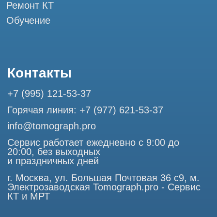
Разработка сайта
Профессиональный сервис МРТ и КТ
© Tomograph.pro
ООО "ТОМОГРАФ ПРО" ИНН 9701226718 ОГРН
1227700720532
105082, г. Москва, ул. Большая Почтовая 36 с 6, офис 202-
1
Использование материалов данного сайта разрешено
только с согласия владельца. Владелец оставляет за собой
право воспользоваться статьей 146 УК РФ при нарушении
авторских и смежных прав. Вся информация,
представленная на сайте, ни при каких условиях не
является публичной офертой, определяемой положениями
Статьи 437 (2) Гражданского кодекса РФ.
Продолжая работу с сайтом, вы даете согласие на